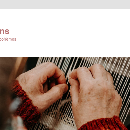
ons
s bohèmes