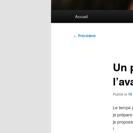
Menu
Accueil
principal
Navigation
←
Précédent
des
articles
Un 
l’av
Publié le
19
Le temps 
je prépar
je propose
!