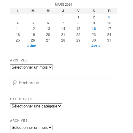
MARS 2024
L
M
M
J
V
S
D
1
2
3
4
5
6
7
8
9
10
11
12
13
14
15
16
17
18
19
20
21
22
23
24
25
26
27
28
29
30
31
« Jan
Avr »
ARCHIVES
Archives
R
e
c
h
CATÉGORIES
e
Catégories
r
c
h
ARCHIVES
e
Archives